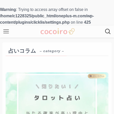
Warning
: Trying to access array offset on false in
/home/c1228325/public_html/oneplus-m.com/wp-
content/plugins/clicklis/settings.php
on line
425
占いコラム
– category –
占いコラム