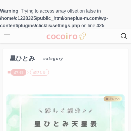
Warning
: Trying to access array offset on false in
/home/c1228325/public_html/oneplus-m.com/wp-
content/plugins/clicklis/settings.php
on line
425
星ひとみ
– category –
占い師
星ひとみ
星ひとみ