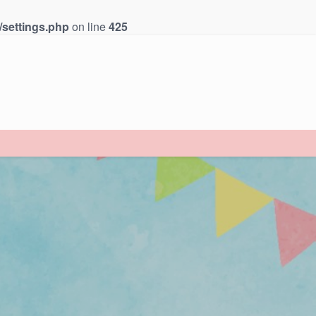
/settings.php
on line
425