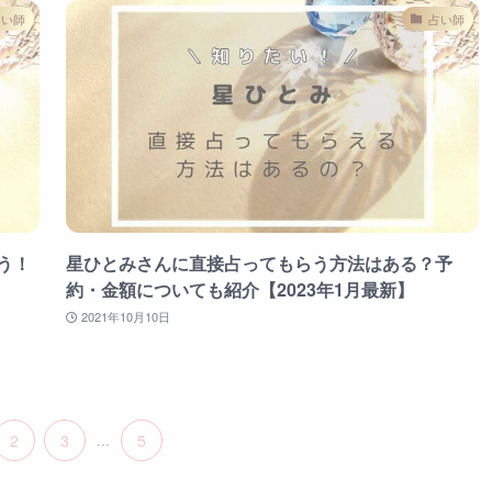
占い師
占い師
う！
星ひとみさんに直接占ってもらう方法はある？予
約・金額についても紹介【2023年1月最新】
2021年10月10日
2
3
...
5