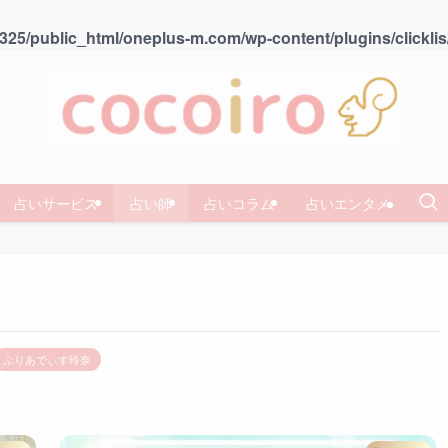
25/public_html/oneplus-m.com/wp-content/plugins/clicklis
占いサービス
占い師
占いコラム
占いエンタメ
ぷりあでぃす玲奈