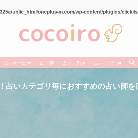
25/public_html/oneplus-m.com/wp-content/plugins/clicklis
占いサービス
占い師
占いコラム
占いエンタメ
選！占いカテゴリ毎におすすめの占い師を