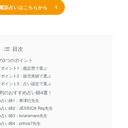
電話占いはこちらから
目次
の3つのポイント
ポイント1：鑑定歴で選ぶ
ポイント2：販売実績で選ぶ
ポイント3：占い認定で選ぶ
判のおすすめ占い師4選！
判の占い師1：華津巳先生
師2：JESSICA Ray先生
師3：toraramaro先生
師4：prince7先生