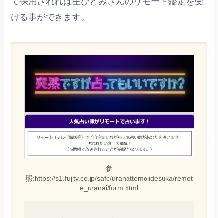
て採用されれば星ひとみさんのリモート鑑定を受
ける事ができます。
参
照:https://s1.fujitv.co.jp/safe/uranattemoiidesuka/remot
e_uranai/form.html