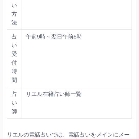
い
方
法
占
午前9時～翌日午前5時
い
受
付
時
間
占
リエル在籍占い師一覧
い
師
リエルの電話占いでは、電話占いをメインにメー